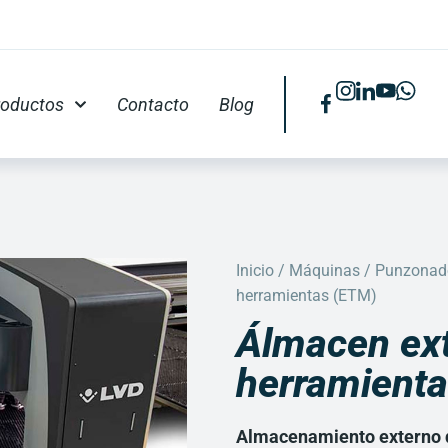
roductos
Contacto
Blog
Inicio
/
Máquinas
/
Punzonad
herramientas (ETM)
Álmacen ex
herramient
Almacenamiento externo d